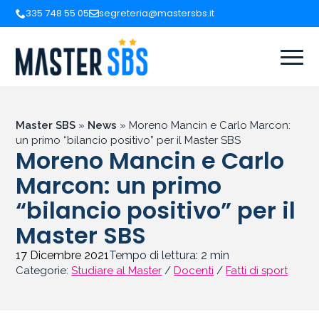
335 748 55 05
segreteria@mastersbs.it
Master SBS
»
News
»
Moreno Mancin e Carlo Marcon:
un primo “bilancio positivo” per il Master SBS
Moreno Mancin e Carlo
Marcon: un primo
“bilancio positivo” per il
Master SBS
17 Dicembre 2021
Tempo di lettura:
2
min
Categorie:
Studiare al Master
/
Docenti
/
Fatti di sport