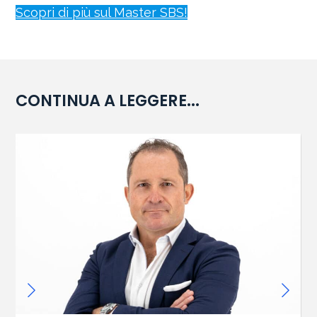
Scopri di più sul Master SBS!
CONTINUA A LEGGERE...
News
/
SBS Partner
/
Fatti di sport