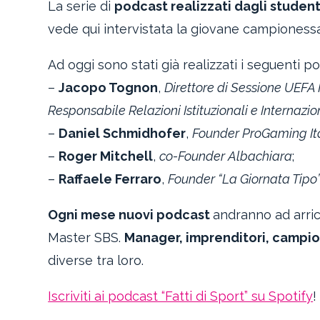
La serie di
podcast realizzati dagli student
vede qui intervistata la giovane campionessa
Ad oggi sono stati già realizzati i seguenti p
–
Jacopo Tognon
,
Direttore di Sessione UEF
Responsabile Relazioni Istituzionali e Internazi
–
Daniel Schmidhofer
,
Founder ProGaming It
–
Roger Mitchell
,
co-Founder Albachiara
;
–
Raffaele Ferraro
,
Founder “La Giornata Tipo
Ogni mese nuovi podcast
andranno ad arricc
Master SBS.
Manager, imprenditori, campio
diverse tra loro.
Iscriviti ai podcast “Fatti di Sport” su Spotify
!