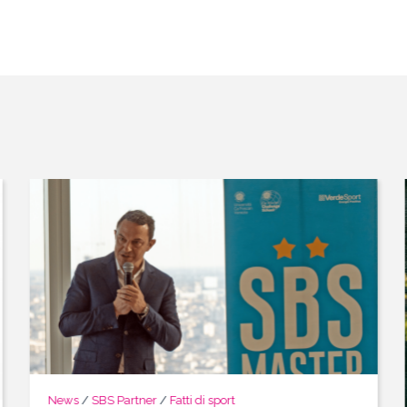
News
/
SBS Partner
/
Fatti di sport