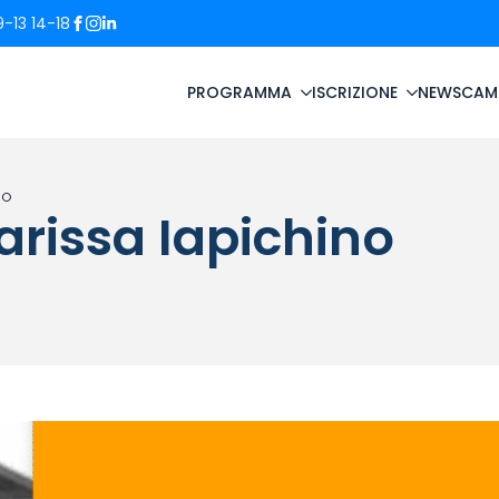
-13 14-18
PROGRAMMA
ISCRIZIONE
NEWS
CAM
no
arissa Iapichino