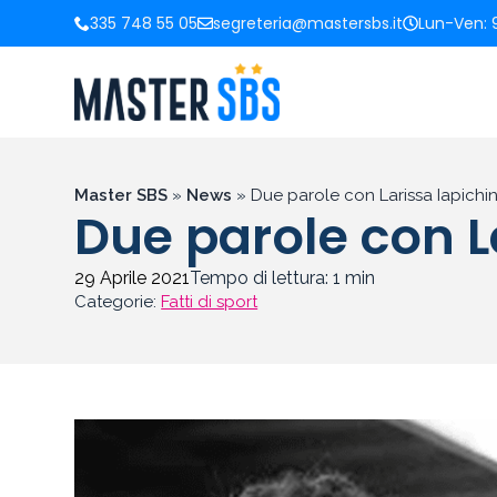
335 748 55 05
segreteria@mastersbs.it
Lun-Ven: 9
Master SBS
»
News
»
Due parole con Larissa Iapichi
Due parole con L
29 Aprile 2021
Tempo di lettura:
1
min
Categorie:
Fatti di sport