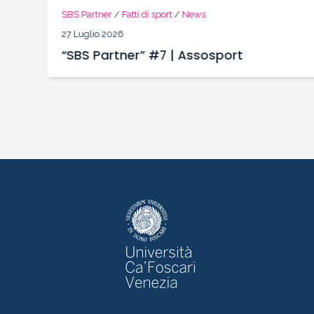
SBS Partner
/
Fatti di sport
/
News
27 Luglio 2026
“SBS Partner” #7 | Assosport