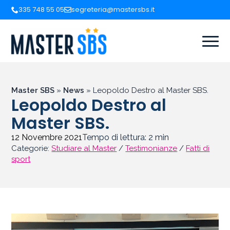
335 748 55 05
segreteria@mastersbs.it
Master SBS
»
News
»
Leopoldo Destro al Master SBS.
Leopoldo Destro al
Master SBS.
12 Novembre 2021
Tempo di lettura:
2
min
Categorie:
Studiare al Master
/
Testimonianze
/
Fatti di
sport