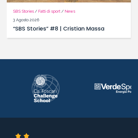
SBS Stories
/
Fatti di sport
/
News
3 Agosto 2026
“SBS Stories” #8 | Cristian Massa