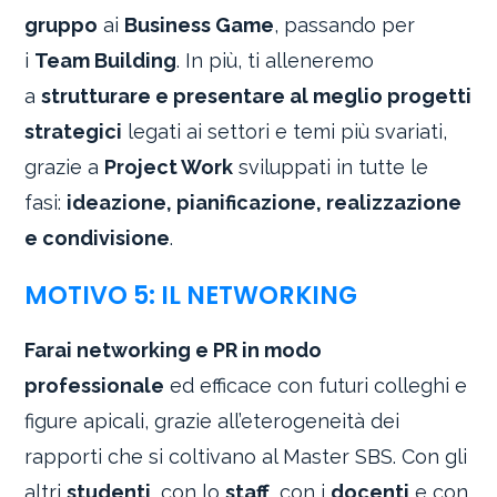
gruppo
ai
Business Game
, passando per
i
Team Building
. In più, ti alleneremo
a
strutturare e presentare al meglio progetti
strategici
legati ai settori e temi più svariati,
grazie a
Project Work
sviluppati in tutte le
fasi:
ideazione, pianificazione, realizzazione
e condivisione
.
MOTIVO 5: IL NETWORKING
Farai networking e PR in modo
professionale
ed efficace con futuri colleghi e
figure apicali, grazie all’eterogeneità dei
rapporti che si coltivano al Master SBS. Con gli
altri
studenti
, con lo
staff
, con i
docenti
e con