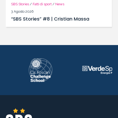
SBS Stories
/
Fatti di sport
/
News
3 Agosto 2026
“SBS Stories” #8 | Cristian Massa