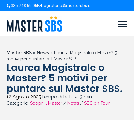
335 748 55 05
segreteria@mastersbs.it
Master SBS
»
News
»
Laurea Magistrale o Master? 5
motivi per puntare sul Master SBS.
Laurea Magistrale o
Master? 5 motivi per
puntare sul Master SBS.
12 Agosto 2025
Tempo di lettura:
3
min
Categorie:
Scopri il Master
/
News
/
SBS on Tour