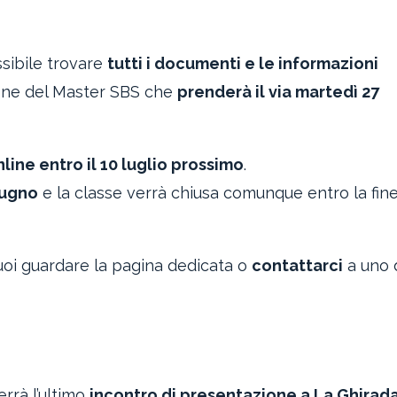
sibile trovare
tutti i documenti e le informazioni
ione del Master SBS che
prenderà il via martedì 27
line entro il 10 luglio prossimo
.
iugno
e la classe verrà chiusa comunque entro la fine
oi guardare la pagina dedicata o
contattarci
a uno 
errà l’ultimo
incontro di presentazione a La Ghirad