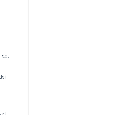
 del
dei
a
di