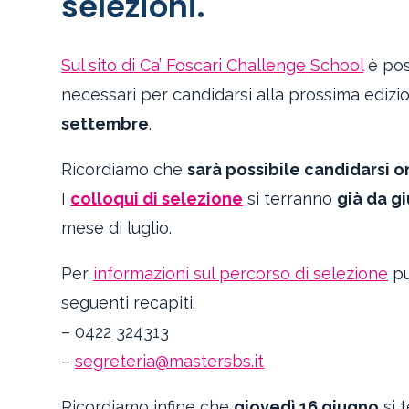
selezioni.
Sul sito di Ca’ Foscari Challenge School
è pos
necessari per candidarsi alla prossima ediz
settembre
.
Ricordiamo che
sarà possibile candidarsi on
I
colloqui di selezione
si terranno
già da g
mese di luglio.
Per
informazioni sul percorso di selezione
pu
seguenti recapiti:
– 0422 324313
–
segreteria@mastersbs.it
Ricordiamo infine che
giovedì 16 giugno
si t