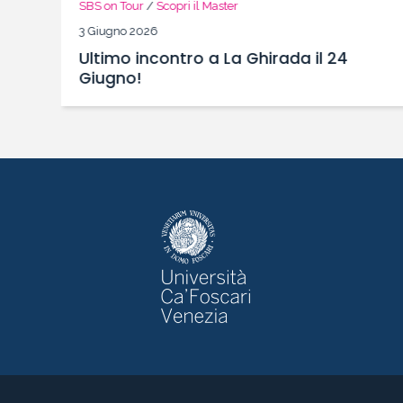
SBS on Tour
/
Scopri il Master
3 Giugno 2026
Ultimo incontro a La Ghirada il 24
Giugno!