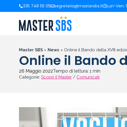
335 748 55 05
segreteria@mastersbs.it
Lun-Ven: 9
Master SBS
»
News
»
Online il Bando della XVIII ediz
Online il Bando d
26 Maggio 2022
Tempo di lettura:
1
min
Categorie:
Scopri il Master
/
Comunicati