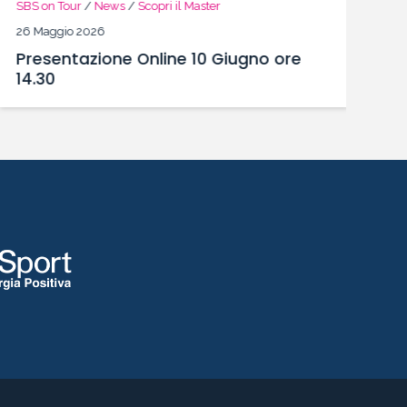
SBS on Tour
/
News
/
Scopri il Master
Sc
26 Maggio 2026
19
Presentazione Online 10 Giugno ore
P
14.30
M