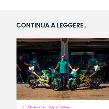
CONTINUA A LEGGERE...
SBS Stories
/
Fatti di sport
/
News