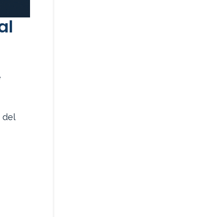
al
e
 del