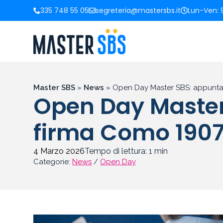
335 748 55 05
segreteria@mastersbs.it
Lun-Ven: 9
Master SBS
»
News
»
Open Day Master SBS: appuntam
Open Day Master
firma Como 1907
4 Marzo 2026
Tempo di lettura:
1
min
Categorie:
News
/
Open Day