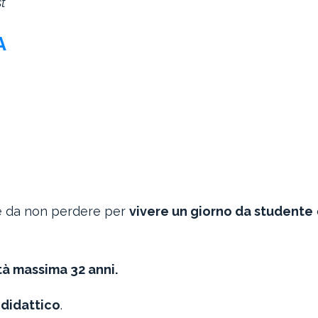
st
A
ne da non perdere per
vivere un giorno da studente
tà massima 32 anni.
 didattico
.