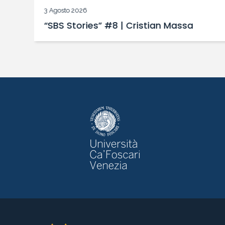
3 Agosto 2026
“SBS Stories” #8 | Cristian Massa
 a
i!