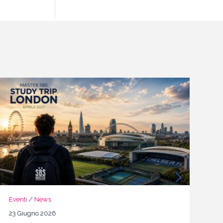
Eventi
/
News
N
23 Giugno 2026
22