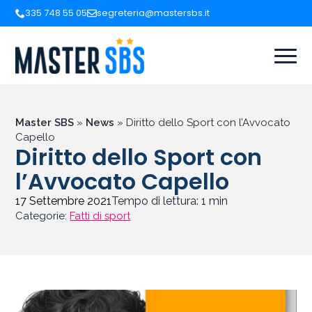
335 748 55 05
segreteria@mastersbs.it
Master SBS
»
News
»
Diritto dello Sport con l’Avvocato
Capello
Diritto dello Sport con
l’Avvocato Capello
17 Settembre 2021
Tempo di lettura:
1
min
Categorie:
Fatti di sport