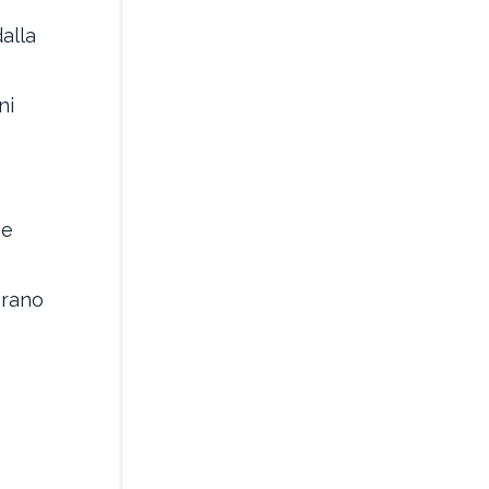
alla
ni
 e
grano