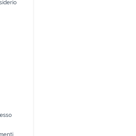
siderio
cesso
ementi