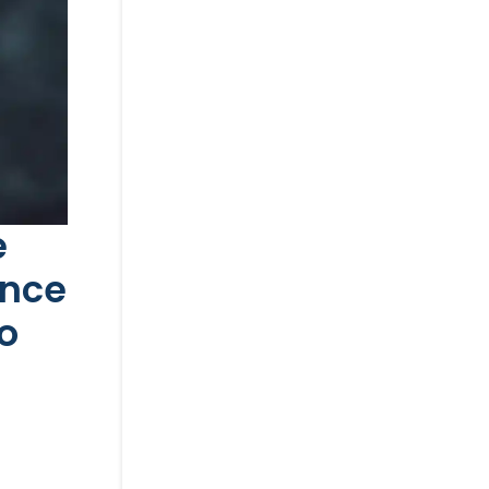
e
ance
lo