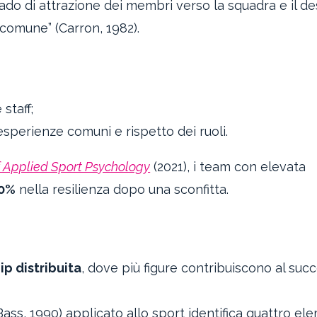
rado di attrazione dei membri verso la squadra e il de
 comune” (Carron, 1982).
 staff;
 esperienze comuni e rispetto dei ruoli.
f Applied Sport Psychology
(2021), i team con elevata
0%
nella resilienza dopo una sconfitta.
ip distribuita
, dove più figure contribuiscono al suc
ass, 1990) applicato allo sport identifica quattro el