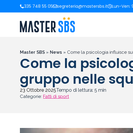
335 748 55 05
segreteria@mastersbs.it
Lun-Ven: 9
Master SBS
»
News
»
Come la psicologia influisce s
Come la psicolog
gruppo nelle squ
23 Ottobre 2025
Tempo di lettura:
5
min
Categorie:
Fatti di sport