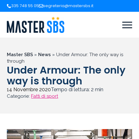
335 748 55 05
segreteria@mastersbs.it
Master SBS
»
News
»
Under Armour: The only way is
through
Under Armour: The only
way is through
14 Novembre 2020
Tempo di lettura:
2
min
Categorie:
Fatti di sport