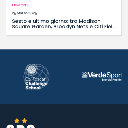
New York
025
24 Marzo 202
 ultimo giorno: tra Madison
Quinto G
Garden, Brooklyn Nets e Citi Field
la Grand
i NY Mets