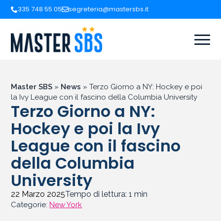
335 748 55 05
segreteria@mastersbs.it
Master SBS
»
News
»
Terzo Giorno a NY: Hockey e poi
la Ivy League con il fascino della Columbia University
Terzo Giorno a NY:
Hockey e poi la Ivy
League con il fascino
della Columbia
University
22 Marzo 2025
Tempo di lettura:
1
min
Categorie:
New York