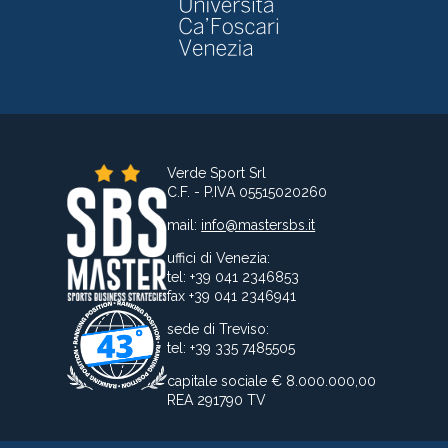
Verde Sport Srl
C.F. - P.IVA 05515020260
mail:
info@mastersbs.it
uffici di Venezia:
tel: +39 041 2346853
fax +39 041 2346941
sede di Treviso:
tel: +39 335 7485505
capitale sociale € 8.000.000,00
REA 291790 TV