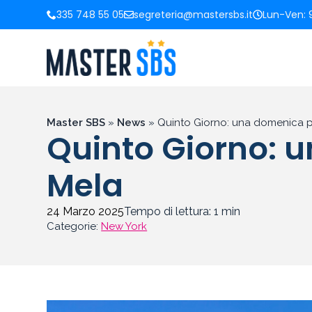
335 748 55 05
segreteria@mastersbs.it
Lun-Ven: 9
Master SBS
»
News
»
Quinto Giorno: una domenica p
Quinto Giorno: 
Mela
24 Marzo 2025
Tempo di lettura:
1
min
Categorie:
New York