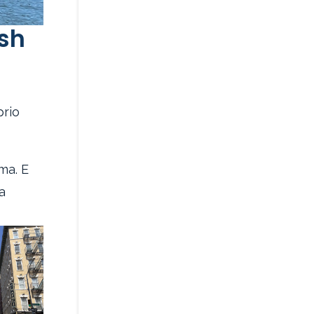
ush
prio
ima. E
a