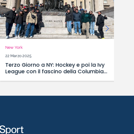
New York
Ne
22 Marzo 2025
21
Terzo Giorno a NY: Hockey e poi la Ivy
S
League con il fascino della Columbia
M
University
S