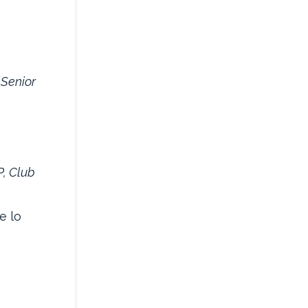
(
Senior
P, Club
 e lo