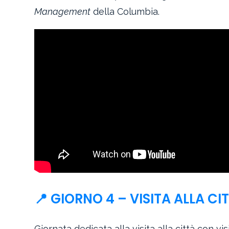
Management
della Columbia.
📍 GIORNO 4 – VISITA ALLA C
Giornata dedicata alla visita alla città con v