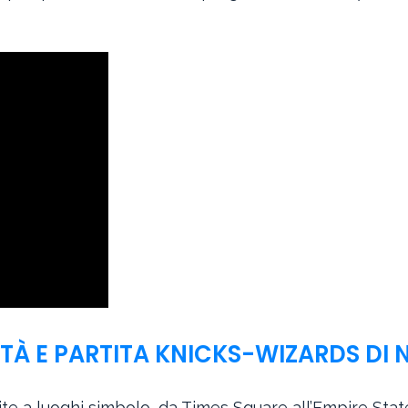
ITTÀ E PARTITA KNICKS-WIZARDS DI 
isite a luoghi simbolo, da Times Square all’Empire Stat