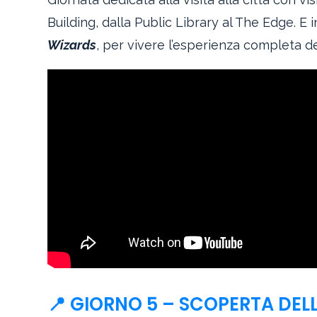
Building, dalla Public Library al The Edge. E 
Wizards
, per vivere l’esperienza completa d
📍 GIORNO 5 – SCOPERTA DEL