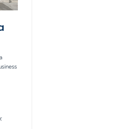
a
a
usiness
r,