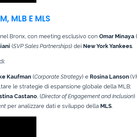
M, MLB E MLS
nel Bronx, con meeting esclusivo con
Omar Minaya
iani
(
SVP Sales Partnerships
) dei
New York Yankees
.
di:
ke Kaufman
(
Corporate Strategy
) e
Rosina Lanson
(
V
ltare le strategie di espansione globale della MLB;
stina Castano
, (
Director of Engagement and Inclusion
)
ent
per analizzare dati e sviluppo della
MLS
.