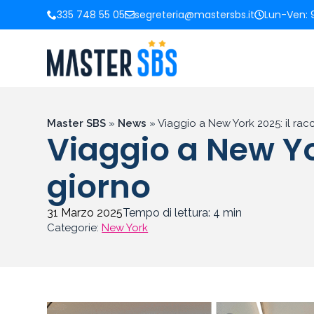
335 748 55 05
segreteria@mastersbs.it
Lun-Ven: 9
Master SBS
»
News
»
Viaggio a New York 2025: il ra
Viaggio a New Yo
giorno
31 Marzo 2025
Tempo di lettura:
4
min
Categorie:
New York