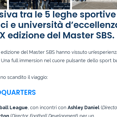
va tra le 5 leghe sportive
ci e università d’eccellenz
XX edizione del Master SBS.
X edizione del Master SBS hanno vissuto un’esperienz
 Una full immersion nel cuore pulsante dello sport b
o scandito il viaggio:
ADQUARTERS
tball League
, con incontri con
Ashley Daniel
(
Directo
rton
(
Director, Football Development
) per un