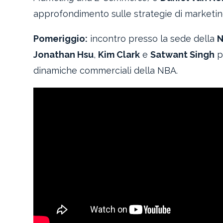
approfondimento sulle strategie di marketin
Pomeriggio:
incontro presso la sede della
N
Jonathan Hsu
,
Kim Clark
e
Satwant Singh
p
dinamiche commerciali della NBA.