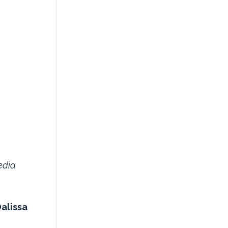
edia
alissa