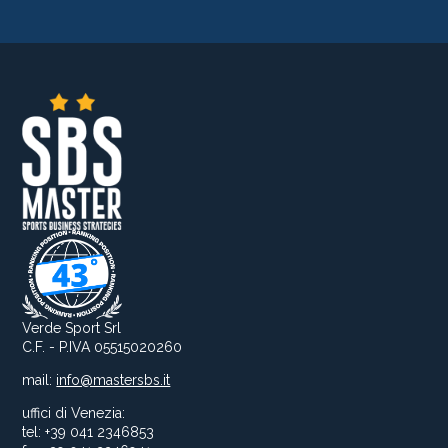
Verde Sport Srl
C.F. - P.IVA 05515020260
mail:
info@mastersbs.it
uffici di Venezia:
tel: +39 041 2346853