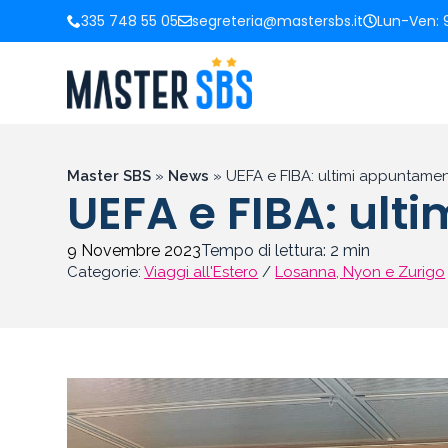
335 748 55 05
segreteria@mastersbs.it
Lun-Ven: 9
Master SBS
»
News
»
UEFA e FIBA: ultimi appuntament
UEFA e FIBA: ult
9 Novembre 2023
Tempo di lettura:
2
min
Categorie:
Viaggi all'Estero
/
Losanna, Nyon e Zurigo