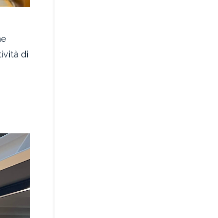
he
ività di