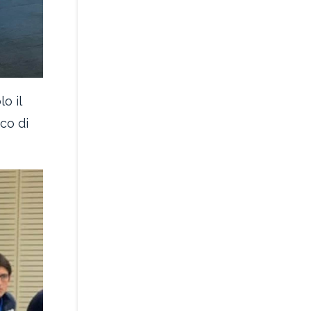
lo il
co di