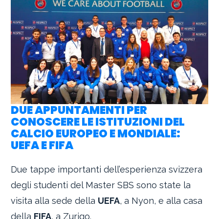
DUE APPUNTAMENTI PER
CONOSCERE LE ISTITUZIONI DEL
CALCIO EUROPEO E MONDIALE:
UEFA E FIFA
Due tappe importanti dell’esperienza svizzera
degli studenti del Master SBS sono state la
visita alla sede della
UEFA
, a Nyon, e alla casa
della
FIFA
, a Zurigo.