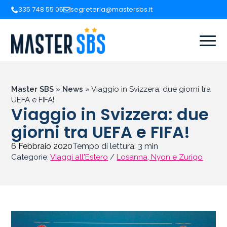
335 748 55 05
segreteria@mastersbs.it
Master SBS
»
News
»
Viaggio in Svizzera: due giorni tra
UEFA e FIFA!
Viaggio in Svizzera: due
giorni tra UEFA e FIFA!
6 Febbraio 2020
Tempo di lettura:
3
min
Categorie:
Viaggi all'Estero
/
Losanna, Nyon e Zurigo